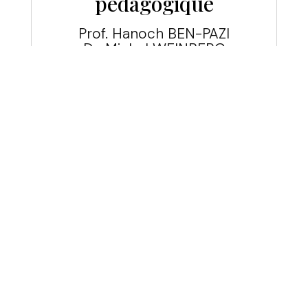
pédagogique
Prof. Hanoch BEN-PAZI
Dr. Michel WEINBERG
Prof. Israel ROSENBAUM
Mr David DAGGO
Dr. Orly CHEKROUN
Composition du Conseil
d’administration